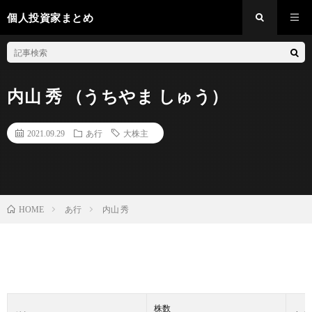
個人投資家まとめ
内山 秀 （うちやま しゅう）
2021.09.29
あ行
大株主
あ行
内山 秀
HOME
株数