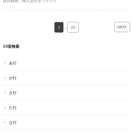
保持銘柄：株式会社オンデック
NEXT
1
…
23
50音検索
あ行
か行
さ行
た行
な行