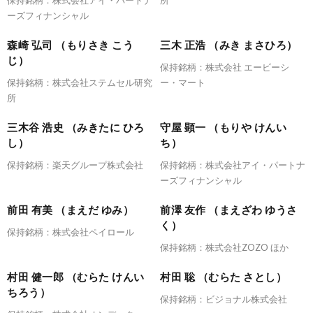
保持銘柄：株式会社アイ・パートナ
所
ーズフィナンシャル
森崎 弘司 （もりさき こう
三木 正浩 （みき まさひろ）
じ）
保持銘柄：株式会社 エービーシ
保持銘柄：株式会社ステムセル研究
ー・マート
所
三木谷 浩史 （みきたに ひろ
守屋 顕一 （もりや けんい
し）
ち）
保持銘柄：楽天グループ株式会社
保持銘柄：株式会社アイ・パートナ
ーズフィナンシャル
前田 有美 （まえだ ゆみ）
前澤 友作 （まえざわ ゆうさ
く）
保持銘柄：株式会社ペイロール
保持銘柄：株式会社ZOZO ほか
村田 健一郎 （むらた けんい
村田 聡 （むらた さとし）
ちろう）
保持銘柄：ビジョナル株式会社