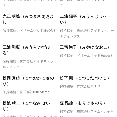
ク
ク
光正 明義 （みつまさ あきよ
三浦 陽平 （みうら ようへ
し）
い）
保持銘柄：ドリームベッド株式会社
保持銘柄：株式会社アイドマ・ホー
ルディングス
三浦 和広 （みうら かずひ
三宅 尚子 （みやけ なおこ）
ろ）
保持銘柄：ドリームベッド株式会社
保持銘柄：株式会社アイドマ・ホー
ルディングス
松岡 真功 （まつおか まさの
松下 剛 （まつした つよし）
り）
保持銘柄：株式会社ＭＴＧ
保持銘柄：株式会社BlueMeme
松波 精二 （まつなみ せい
森 雅徳 （もり まさのり）
じ）
保持銘柄：株式会社ステムセル研究