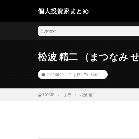
個人投資家まとめ
松波 精二 （まつなみ 
2022.06.20
ま行
大株主
ま行
松波 精二
HOME