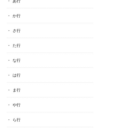
あ行
か行
さ行
た行
な行
は行
ま行
や行
ら行