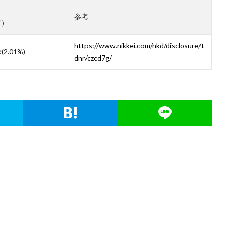
参考
ア）
https://www.nikkei.com/nkd/disclosure/t
(2.01%)
dnr/czcd7g/