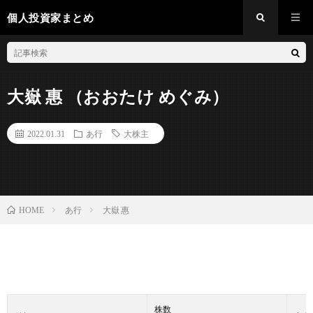
個人投資家まとめ
大嶽 惠 （おおたけ めぐみ）
2022.01.31
あ行
大株主
あ行
大嶽 惠
HOME
株数