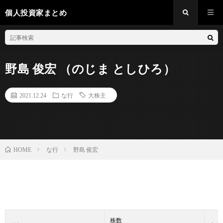
個人投資家まとめ
野島 俊宏 （のじま としひろ）
2021.12.24
な行
大株主
な行
野島 俊宏
HOME
株数