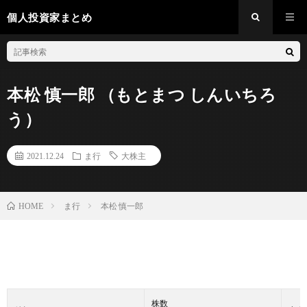
個人投資家まとめ
本松 慎一郎 （もとまつ しんいちろ
う）
2021.12.24
ま行
大株主
ま行
本松 慎一郎
HOME
株数