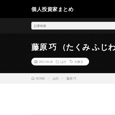
個人投資家まとめ
藤原 巧 （たくみ ふじ
2021.04.28
は行
大株主
は行
藤原 巧
HOME