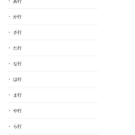
あ行
か行
さ行
た行
な行
は行
ま行
や行
ら行