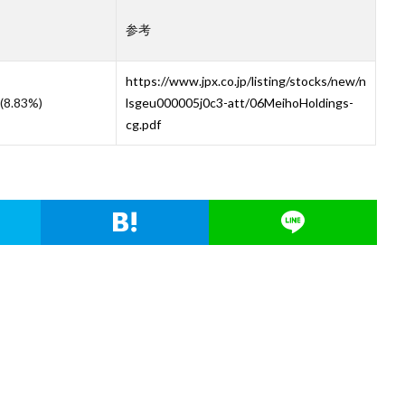
参考
）
https://www.jpx.co.jp/listing/stocks/new/n
(8.83%)
lsgeu000005j0c3-att/06MeihoHoldings-
cg.pdf