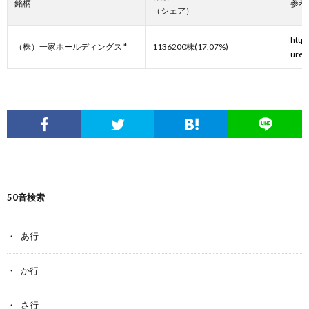
銘柄
参考
（シェア）
http
（株）一家ホールディングス *
1136200株(17.07%)
ure/
50音検索
あ行
か行
さ行