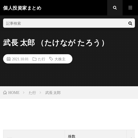
個人投資家まとめ
武長 太郎 （たけなが たろう）
2021.10.01
た行
大株主
た行
武長 太郎
HOME
株数