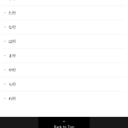
た行
な行
は行
ま行
や行
ら行
わ行
Back to Top