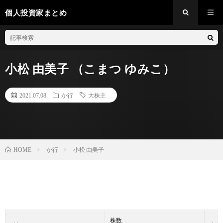
個人投資家まとめ
小松 由美子 （こまつ ゆみこ）
2021.07.08
か行
大株主
か行
小松 由美子
HOME
株数