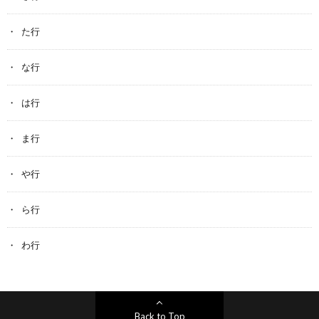
た行
な行
は行
ま行
や行
ら行
わ行
Back to Top