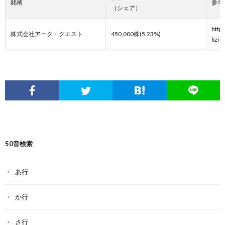
銘柄
参考
（シェア）
http
株式会社アーク・クエスト
450,000株(5.23%)
kzr/
50音検索
あ行
か行
さ行