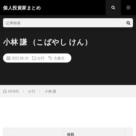
個人投資家まとめ
小林 謙 （こばやし けん）
2021.06.10
か行
大株主
か行
小林 謙
HOME
株数