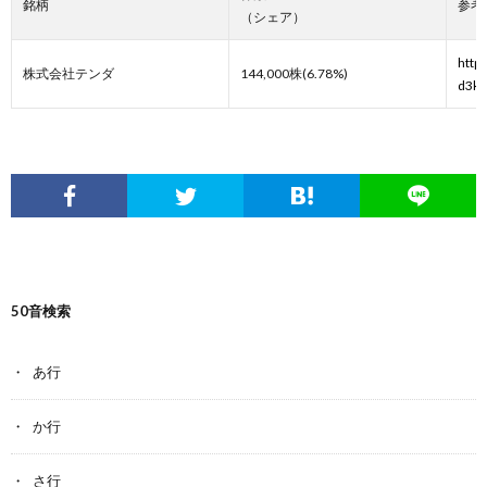
銘柄
参考
（シェア）
http
株式会社テンダ
144,000株(6.78%)
d3k/
50音検索
あ行
か行
さ行