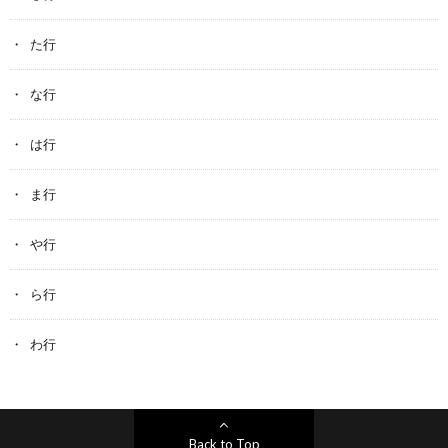
た行
な行
は行
ま行
や行
ら行
わ行
Back to Top